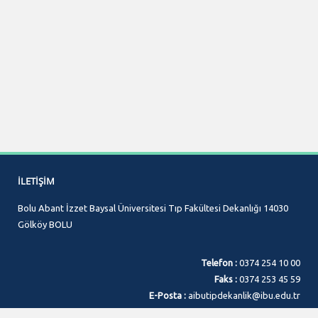
İLETIŞIM
Bolu Abant İzzet Baysal Üniversitesi Tıp Fakültesi Dekanlığı 14030
Gölköy BOLU
Telefon :
0374 254 10 00
Faks :
0374 253 45 59
E-Posta :
aibutipdekanlik@ibu.edu.tr