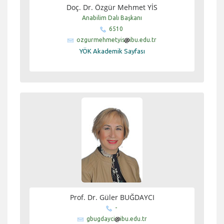
Doç. Dr. Özgür Mehmet YİS
Anabilim Dalı Başkanı
6510
ozgurmehmetyis
ibu.edu.tr
YÖK Akademik Sayfası
Prof. Dr. Güler BUĞDAYCI
-
gbugdayci
ibu.edu.tr