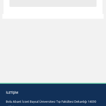
İLETIŞIM
Bolu Abant İzzet Baysal Üniversitesi Tıp Fakültesi Dekanlığı 14030