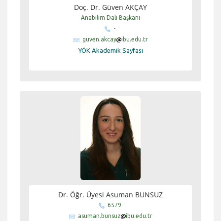
Doç. Dr. Güven AKÇAY
Anabilim Dalı Başkanı
-
guven.akcay
ibu.edu.tr
YÖK Akademik Sayfası
Dr. Öğr. Üyesi Asuman BUNSUZ
6579
asuman.bunsuz
ibu.edu.tr