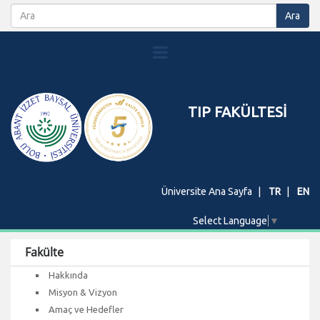
TIP FAKÜLTESİ
Üniversite Ana Sayfa
TR
EN
Select Language
▼
Fakülte
Hakkında
Misyon & Vizyon
Amaç ve Hedefler