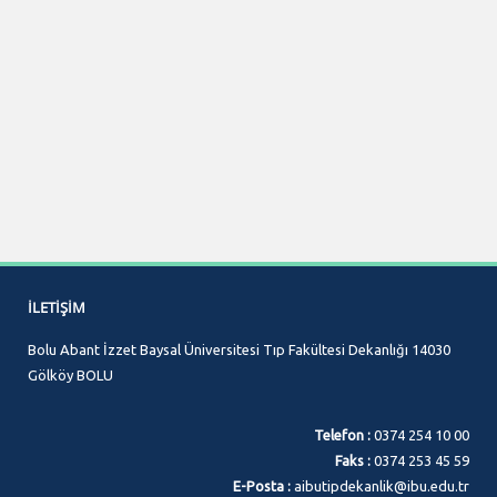
İLETIŞIM
Bolu Abant İzzet Baysal Üniversitesi Tıp Fakültesi Dekanlığı 14030
Gölköy BOLU
Telefon :
0374 254 10 00
Faks :
0374 253 45 59
E-Posta :
aibutipdekanlik@ibu.edu.tr