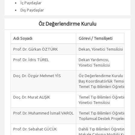
İç Paydaşlar
Dış Paydaşlar
Öz Değerlendirme Kurulu
Adı Soyadı
Görevi / Temsiliyeti
Prof. Dr. Gürkan ÖZTÜRK
Dekan, Yönetici Temsilcisi
Prof. Dr. İdris TÜREL
Dekan Yardımcısı,
Yönetici Temsilcisi
Doç. Dr. Özgür Mehmet YİS
Öz Değerlendirme Kurulu Koord
Baş Koordinatörlük Temsilcisi,
Temel Tıp Bilimleri Öğretim Üyes
Doç. Dr. Murat ALIŞIK
Temel Tıp Bilimleri Öğretim Üyes
Yönetici Temsilcisi
Prof. Dr. Muhammed İsmail VAROL
Temel Tıp Bilimleri Öğretim Üyes
Toplumsal Destek Projeleri Kurul
Prof. Dr. Sebahat GÜCÜK
Dahili Tıp Bilimleri Öğretim Üyesi
Makale Çalışma Modülü Kurulu T