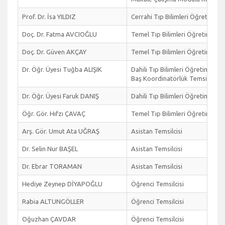
Prof. Dr. İsa YILDIZ
Cerrahi Tıp Bilimleri Öğretim Üye
Doç. Dr. Fatma AVCIOĞLU
Temel Tıp Bilimleri Öğretim Üyes
Doç. Dr. Güven AKÇAY
Temel Tıp Bilimleri Öğretim Üyes
Dr. Öğr. Üyesi Tuğba ALIŞIK
Dahili Tıp Bilimleri Öğretim Üyesi
Baş Koordinatörlük Temsilcisi
Dr. Öğr. Üyesi Faruk DANIŞ
Dahili Tıp Bilimleri Öğretim Üyes
Öğr. Gör. Hıfzı ÇAVAÇ
Temel Tıp Bilimleri Öğretim Göre
Arş. Gör. Umut Ata UĞRAŞ
Asistan Temsilcisi
Dr. Selin Nur BAŞEL
Asistan Temsilcisi
Dr. Ebrar TORAMAN
Asistan Temsilcisi
Hediye Zeynep DİYAPOĞLU
Öğrenci Temsilcisi
Rabia ALTUNGÖLLER
Öğrenci Temsilcisi
Oğuzhan ÇAVDAR
Öğrenci Temsilcisi