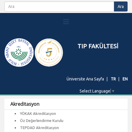
TIP FAKÜLTESİ
Üniversite Ana Sayfa
TR
EN
Select Language
▼
Akreditasyon
YÖKAK Akreditasyon
Öz Değerlendirme Kurulu
TEPDAD Akreditasyon