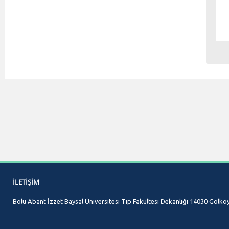
İLETIŞIM
Bolu Abant İzzet Baysal Üniversitesi Tıp Fakültesi Dekanlığı 14030 Gölk