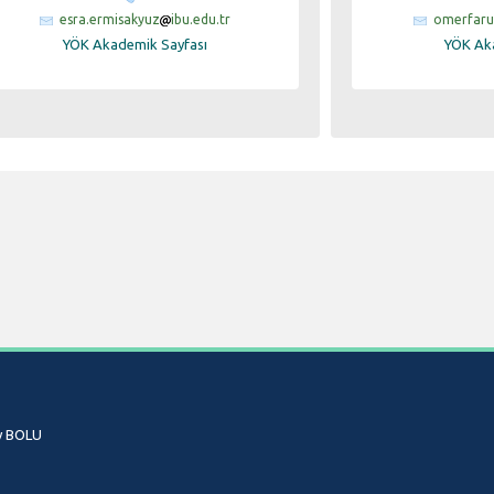
esra.ermisakyuz
ibu.edu.tr
omerfaru
YÖK Akademik Sayfası
YÖK Ak
öy BOLU