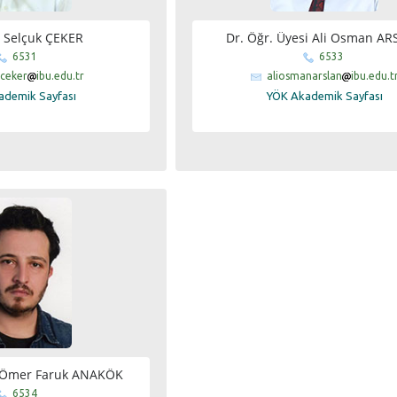
. Selçuk ÇEKER
Dr. Öğr. Üyesi Ali Osman A
6531
6533
.ceker
ibu.edu.tr
aliosmanarslan
ibu.edu.t
ademik Sayfası
YÖK Akademik Sayfası
i Ömer Faruk ANAKÖK
6534