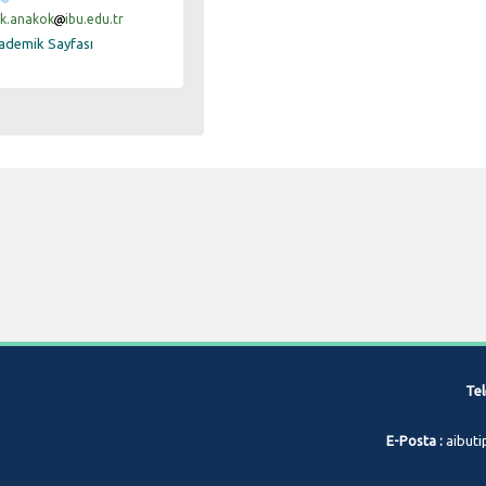
k.anakok
ibu.edu.tr
ademik Sayfası
Tel
E-Posta :
aibuti