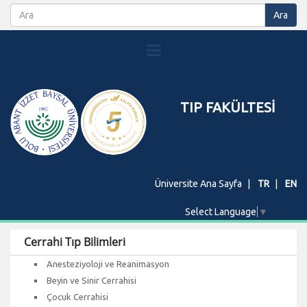
TIP FAKÜLTESİ
Üniversite Ana Sayfa
TR
EN
Select Language
▼
Cerrahi Tıp Bilimleri
Anesteziyoloji ve Reanimasyon
Beyin ve Sinir Cerrahisi
Çocuk Cerrahisi