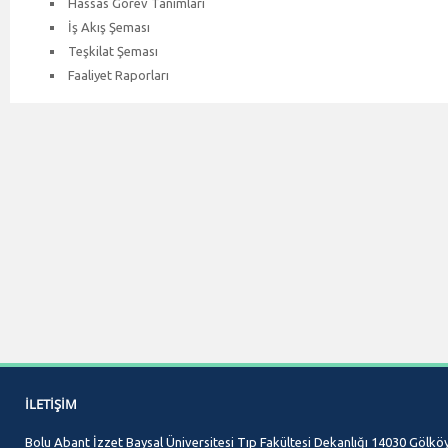
Hassas Görev Tanımları
İş Akış Şeması
Teşkilat Şeması
Faaliyet Raporları
İLETIŞIM
Bolu Abant İzzet Baysal Üniversitesi Tıp Fakültesi Dekanlığı 14030 Gölk