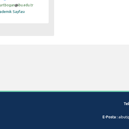
urtbogan
ibu.edu.tr
ademik Sayfası
Tel
E-Posta :
aibuti