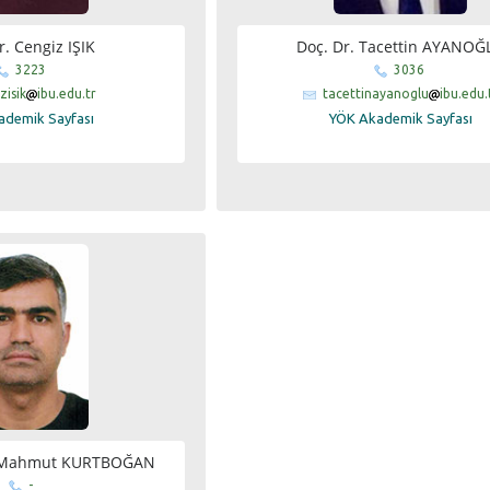
r. Cengiz IŞIK
Doç. Dr. Tacettin AYANOĞ
3223
3036
zisik
ibu.edu.tr
tacettinayanoglu
ibu.edu.
ademik Sayfası
YÖK Akademik Sayfası
si Mahmut KURTBOĞAN
-