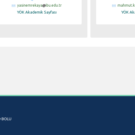
yasinemrekaya
ibu.edu.tr
mahmut.k
YÖK Akademik Sayfası
YÖK Ak
öy BOLU