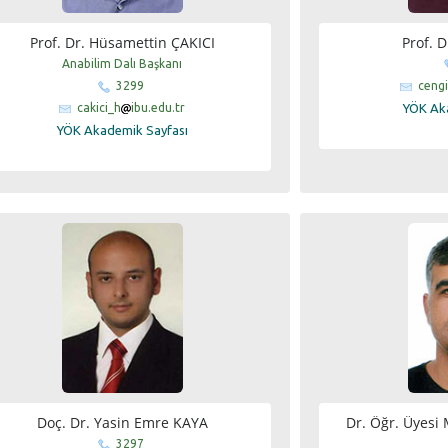
Prof. Dr. Hüsamettin ÇAKICI
Prof. D
Anabilim Dalı Başkanı
3299
cengi
cakici_h
ibu.edu.tr
YÖK Ak
YÖK Akademik Sayfası
Doç. Dr. Yasin Emre KAYA
Dr. Öğr. Üye
3297