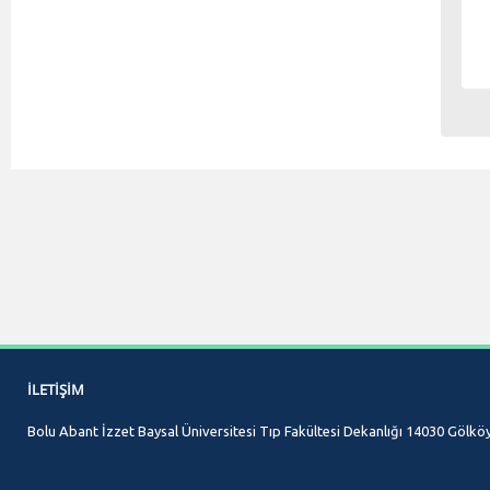
İLETIŞIM
Bolu Abant İzzet Baysal Üniversitesi Tıp Fakültesi Dekanlığı 14030 Gölk