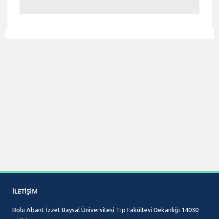
İLETIŞIM
Bolu Abant İzzet Baysal Üniversitesi Tıp Fakültesi Dekanlığı 14030