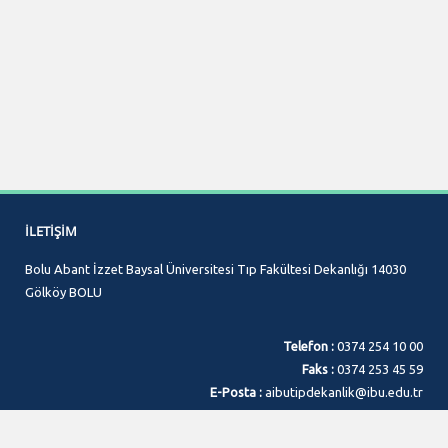
İLETIŞIM
Bolu Abant İzzet Baysal Üniversitesi Tıp Fakültesi Dekanlığı 14030
Gölköy BOLU
Telefon :
0374 254 10 00
Faks :
0374 253 45 59
E-Posta :
aibutipdekanlik@ibu.edu.tr