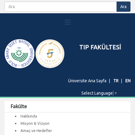
TIP FAKÜLTESİ
Üniversite Ana Sayfa
TR
EN
Select Language
▼
Fakülte
Hakkında
Misyon & Vizyon
Amaç ve Hedefler