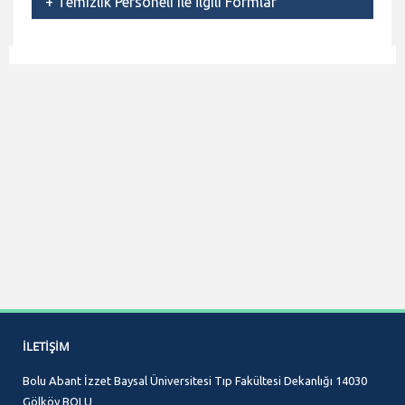
+
Temizlik Personeli ile İlgili Formlar
İLETIŞIM
Bolu Abant İzzet Baysal Üniversitesi Tıp Fakültesi Dekanlığı 14030
Gölköy BOLU