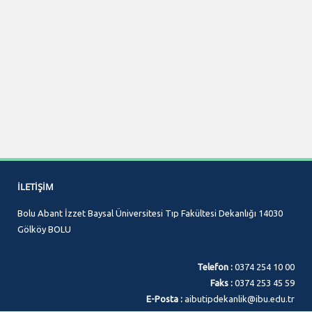
İLETIŞIM
Bolu Abant İzzet Baysal Üniversitesi Tıp Fakültesi Dekanlığı 14030
Gölköy BOLU
Telefon :
0374 254 10 00
Faks :
0374 253 45 59
E-Posta :
aibutipdekanlik@ibu.edu.tr