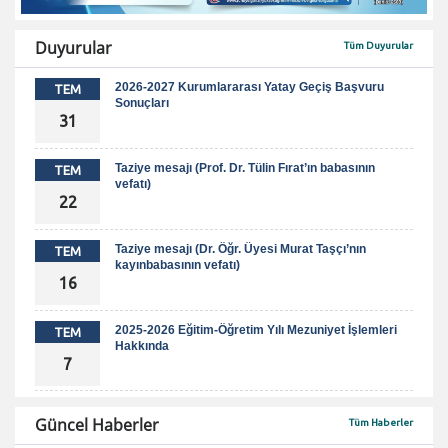
Duyurular
Tüm Duyurular
2026-2027 Kurumlararası Yatay Geçiş Başvuru
TEM
Sonuçları
31
Taziye mesajı (Prof. Dr. Tülin Fırat’ın babasının
TEM
vefatı)
22
Taziye mesajı (Dr. Öğr. Üyesi Murat Taşçı’nın
TEM
kayınbabasının vefatı)
16
2025-2026 Eğitim-Öğretim Yılı Mezuniyet İşlemleri
TEM
Hakkında
7
Güncel Haberler
Tüm Haberler